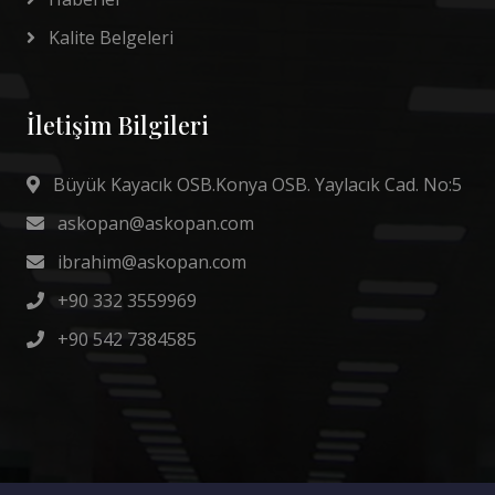
Kalite Belgeleri
İletişim Bilgileri
Büyük Kayacık OSB.Konya OSB. Yaylacık Cad. No:5
askopan@askopan.com
ibrahim@askopan.com
+90 332 3559969
+90 542 7384585