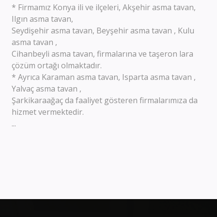
* Firmamız Konya ili ve ilçeleri, Akşehir asma tavan,
Ilgın asma tavan,
Seydişehir asma tavan, Beyşehir asma tavan , Kulu
asma tavan ,
Cihanbeyli asma tavan, firmalarına ve taşeron lara
çözüm ortağı olmaktadır.
* Ayrıca Karaman asma tavan, Isparta asma tavan ,
Yalvaç asma tavan ,
Şarkikaraağaç da faaliyet gösteren firmalarımıza da
hizmet vermektedir.
...