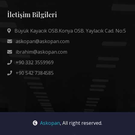
İletişim Bilgileri
Büyük Kayacık OSB.Konya OSB. Yaylacık Cad. No:5
askopan@askopan.com
ibrahim@askopan.com
+90 332 3559969
+90 542 7384585
Askopan
, All right reserved.